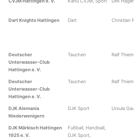
CVJM Hattingen e. V.
Kanu CVJM, Sport
Dirk Hagema
Dart Knights Hattingen
Dart
Christian Röh
Deutscher
Tauchen
Ralf Thieman
Unterwasser-Club
Hattingen e. V.
Deutscher
Tauchen
Ralf Thieman
Unterwasser-Club
Hattingen e. V.
DJK Alemania
DJK Sport
Ursula Gaup
Niederwenigern
DJK Märkisch Hattingen
Fußball, Handball,
1925 e. V.
DJK Sport,