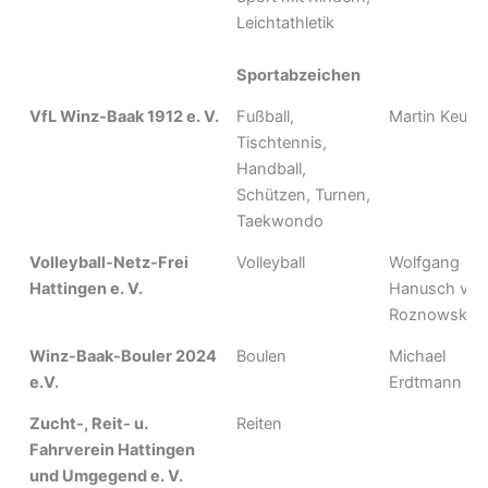
Leichtathletik
Sportabzeichen
VfL Winz-Baak 1912 e. V.
Fußball,
Martin Keuch
Tischtennis,
Handball,
Schützen, Turnen,
Taekwondo
Volleyball-Netz-Frei
Volleyball
Wolfgang
Hattingen e. V.
Hanusch vo
Roznowski
Winz-Baak-Bouler 2024
Boulen
Michael
e.V.
Erdtmann
Zucht-, Reit- u.
Reiten
Fahrverein Hattingen
und Umgegend e. V.