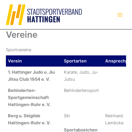
Zum
Inhalt
springen
Vereine
Sportvereine
Verein
Sportarten
Ansprechpar
Verein
Sportarten
Ansprechpar
1. Hattinger Judo u. Jiu
Karate, Judo, Ju-
Jitsu Club 1954 e. V.
Jutsu
Behinderten-
Behindertensport
Sportgemeinschaft
Hattingen-Ruhr e. V.
Berg u. Skigilde
Ski
Reinhard
Hattingen-Ruhr e. V.
Lembcke
Sportabzeichen