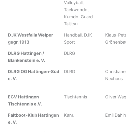
Volleyball,
Taekwondo,
Kumdo, Guard
Taijitsu
DJK Westfalia Welper
Handball, DJK
Klaus-Peter
gegr. 1913
Sport
Grönenbaum
DLRG Hattingen /
DLRG
Blankenstein e. V.
DLRG OG Hattingen-Süd
DLRG
Christiane
e. V.
Neuhaus
EGV Hattingen
Tischtennis
Oliver Wagne
Tischtennis e.V.
Faltboot-Klub Hattingen
Kanu
Emil Dahlma
e. V.