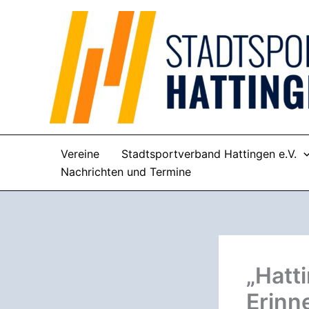
Zum
Inhalt
springen
Vereine
Stadtsportverband Hattingen e.V.
Nachrichten und Termine
„Hatt
Erinn