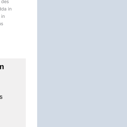
 des
dda in
 in
us