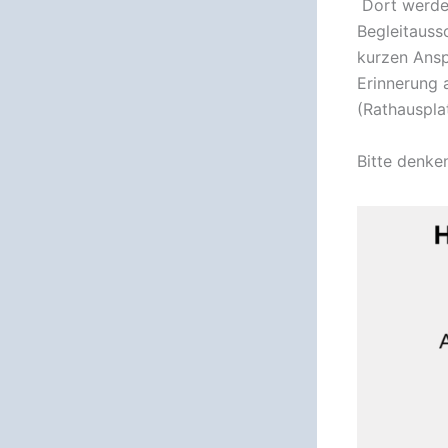
Dort werden
Begleitauss
kurzen Ansp
Erinnerung 
(Rathausplat
Bitte denke