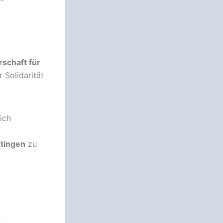
schaft für
 Solidarität
ich
ttingen
zu