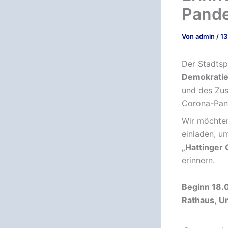
Pande
Von
admin
/
13
Der Stadtspo
Demokrati
und des Zu
Corona-Pan
Wir möchten 
einladen, u
„Hattinger
erinnern.
Beginn 18.
Rathaus, U