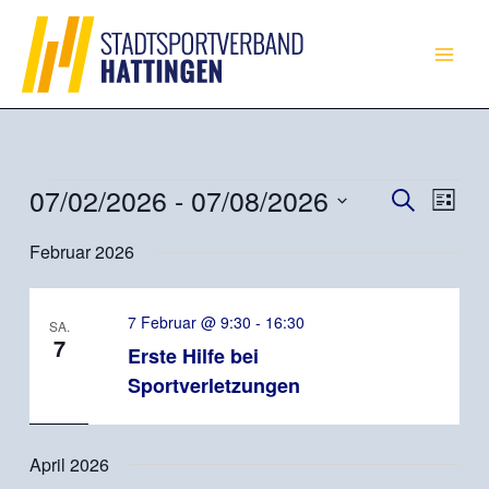
Zum
Inhalt
springen
07/02/2026
 - 
07/08/2026
Veranstaltungen
Veranstaltun
Veran
Suche
Liste
Suche
Ansic
Datum
Februar 2026
und
Navig
wählen.
Ansichten,
Navigation
7 Februar @ 9:30
-
16:30
SA.
7
Erste Hilfe bei
Sportverletzungen
April 2026