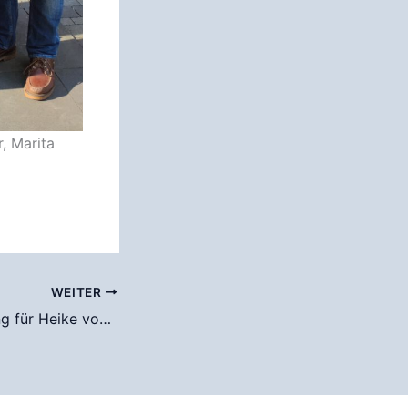
r, Marita
WEITER
Tolle Auszeichnung für Heike von Eynern und Luca Zysk aus Hattingen