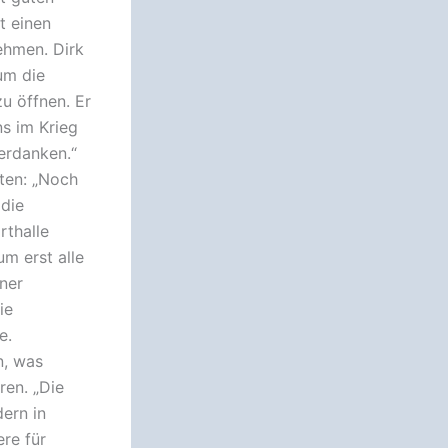
t einen
nehmen. Dirk
 um die
u öffnen. Er
ns im Krieg
erdanken.“
eten: „Noch
 die
orthalle
um erst alle
ner
ie
e.
n, was
ren. „Die
dern in
re für