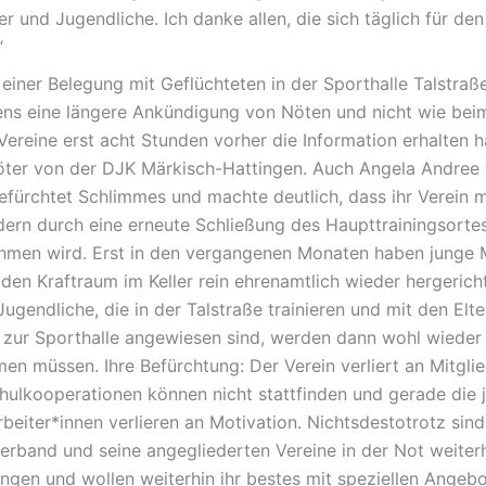
r und Jugendliche. Ich danke allen, die sich täglich für de
“
u einer Belegung mit Geflüchteten in der Sporthalle Talstra
ens eine längere Ankündigung von Nöten und nicht wie beim
Vereine erst acht Stunden vorher die Information erhalten h
öter von der DJK Märkisch-Hattingen. Auch Angela Andree
efürchtet Schlimmes und machte deutlich, dass ihr Verein 
dern durch eine erneute Schließung des Haupttrainingsorte
men wird. Erst in den vergangenen Monaten haben junge M
den Kraftraum im Keller rein ehrenamtlich wieder hergericht
ugendliche, die in der Talstraße trainieren und mit den Elt
zur Sporthalle angewiesen sind, werden dann wohl wieder
en müssen. Ihre Befürchtung: Der Verein verliert an Mitglie
hulkooperationen können nicht stattfinden und gerade die 
beiter*innen verlieren an Motivation. Nichtsdestotrotz sind
erband und seine angegliederten Vereine in der Not weiterh
ingen und wollen weiterhin ihr bestes mit speziellen Angeb