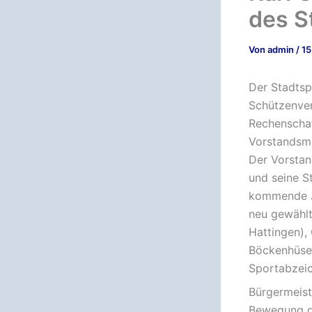
des S
Von
admin
/
15
Der Stadtsp
Schützenver
Rechenschaf
Vorstandsmi
Der Vorstan
und seine S
kommende Ja
neu gewählt
Hattingen),
Böckenhüser
Sportabzeic
Bürgermeist
Bewegung de