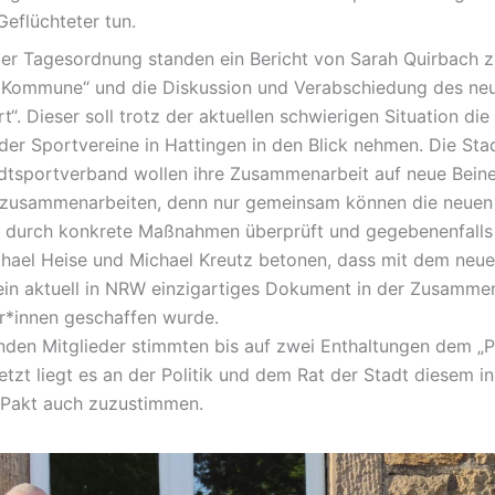
Geflüchteter tun.
der Tagesordnung standen ein Bericht von Sarah Quirbach 
 Kommune“ und die Diskussion und Verabschiedung des ne
t“. Dieser soll trotz der aktuellen schwierigen Situation di
der Sportvereine in Hattingen in den Blick nehmen. Die Sta
dtsportverband wollen ihre Zusammenarbeit auf neue Beine
zusammenarbeiten, denn nur gemeinsam können die neuen 
d durch konkrete Maßnahmen überprüft und gegebenenfalls
hael Heise und Michael Kreutz betonen, dass mit dem neue
ein aktuell in NRW einzigartiges Dokument in der Zusammen
er*innen geschaffen wurde.
den Mitglieder stimmten bis auf zwei Enthaltungen dem „P
etzt liegt es an der Politik und dem Rat der Stadt diesem i
 Pakt auch zuzustimmen.