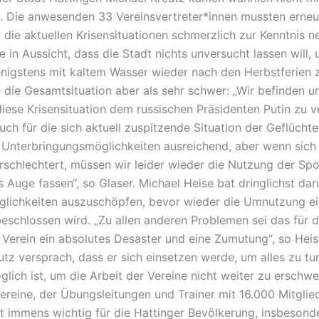
. Die anwesenden 33 Vereinsvertreter*innen mussten erneu
r die aktuellen Krisensituationen schmerzlich zur Kenntnis 
te in Aussicht, dass die Stadt nichts unversucht lassen will,
igstens mit kaltem Wasser wieder nach den Herbstferien z
 die Gesamtsituation aber als sehr schwer: „Wir befinden u
iese Krisensituation dem russischen Präsidenten Putin zu v
uch für die sich aktuell zuspitzende Situation der Geflücht
 Unterbringungsmöglichkeiten ausreichend, aber wenn sich
erschlechtert, müssen wir leider wieder die Nutzung der Sp
s Auge fassen“, so Glaser. Michael Heise bat dringlichst dar
lichkeiten auszuschöpfen, bevor wieder die Umnutzung ei
beschlossen wird. „Zu allen anderen Problemen sei das für d
 Verein ein absolutes Desaster und eine Zumutung“, so Heis
utz versprach, dass er sich einsetzen werde, um alles zu tu
glich ist, um die Arbeit der Vereine nicht weiter zu erschwe
Vereine, der Übungsleitungen und Trainer mit 16.000 Mitglie
st immens wichtig für die Hattinger Bevölkerung, insbesonde