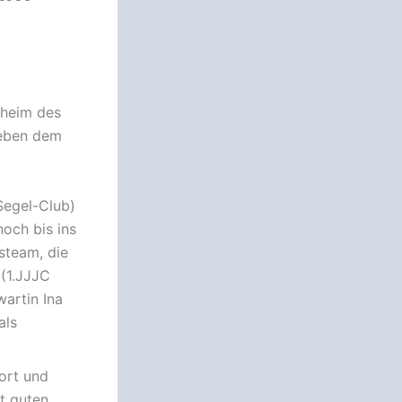
sheim des
Neben dem
Segel-Club)
noch bis ins
steam, die
 (1.JJJC
artin Ina
als
ort und
t guten