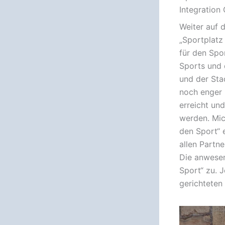
Integration 
Weiter auf 
„Sportplatz
für den Spor
Sports und 
und der Sta
noch enger 
erreicht un
werden. Mic
den Sport“ 
allen Partn
Die anwesen
Sport“ zu. J
gerichteten