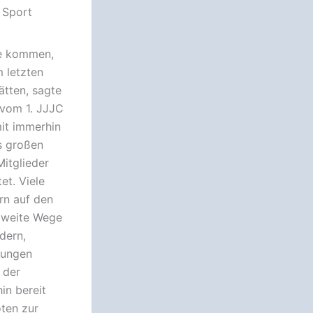
n Sport
ße kommen,
 letzten
ätten, sagte
 vom 1. JJJC
mit immerhin
s großen
itglieder
et. Viele
ern auf den
 weite Wege
dern,
jungen
 der
in bereit
oten zur