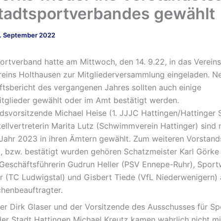
tadtsportverbandes gewählt
. September 2022
ortverband hatte am Mittwoch, den 14. 9.22, in das Verein
eins Holthausen zur Mitgliederversammlung eingeladen. 
tsbericht des vergangenen Jahres sollten auch einige
tglieder gewählt oder im Amt bestätigt werden.
dsvorsitzende Michael Heise (1. JJJC Hattingen/Hattinger 
tellvertreterin Marita Lutz (Schwimmverein Hattinger) sind 
hr 2023 in ihren Ämtern gewählt. Zum weiteren Vorstand
, bzw. bestätigt wurden gehören Schatzmeister Karl Görke
 Geschäftsführerin Gudrun Heller (PSV Ennepe-Ruhr), Sportw
 (TC Ludwigstal) und Gisbert Tiede (VfL Niederwenigern) 
henbeauftragter.
er Dirk Glaser und der Vorsitzende des Ausschusses für Sp
r Stadt Hattingen Michael Kreutz kamen wahrlich nicht mi