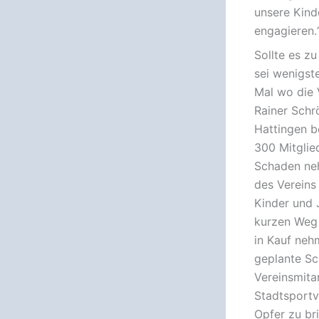
unsere Kinde
engagieren.
Sollte es z
sei wenigst
Mal wo die 
Rainer Schr
Hattingen b
300 Mitglie
Schaden neh
des Vereins 
Kinder und J
kurzen Weg 
in Kauf nehm
geplante Sc
Vereinsmitar
Stadtsportv
Opfer zu br