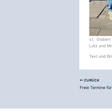
v.l.: Gisber
Lutz und Mi
Text und Bil
ZURÜCK