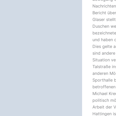
Nachrichten
Bericht übe
Glaser stell
Duschen wen
bezeichnete
und haben d
Dies gelte a
sind andere
Situation v
Talstraße in
anderen Mög
Sporthalle 
betroffenen
Michael Kre
politisch mö
Arbeit der 
Hattingen i