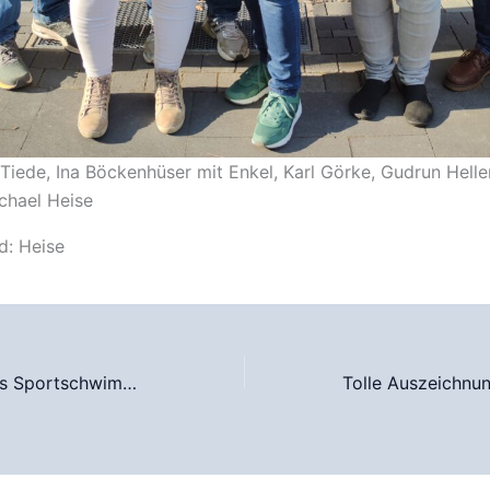
t Tiede, Ina Böckenhüser mit Enkel, Karl Görke, Gudrun Helle
chael Heise
d: Heise
Freie Termine fürs Sportschwimmen für Hattingen Bürger/innen